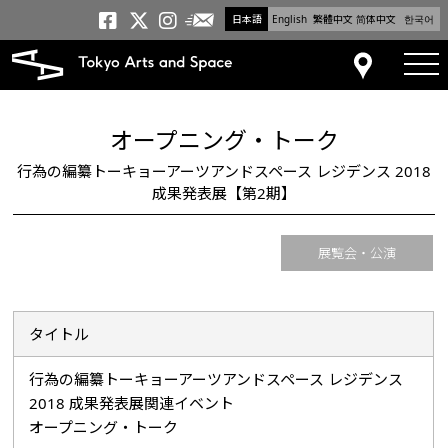
日本語
English
繁體中文
简体中文
한국어
メールニュース
トーキョーアーツアンドスペー
トーキョーアーツアンドス
トーキョーアーツアンドス
tog
アクセス
オープニング・トーク
行為の編纂トーキョーアーツアンドスペース レジデンス 2018
成果発表展【第2期】
展覧会・公演
タイトル
行為の編纂トーキョーアーツアンドスペース レジデンス
2018 成果発表展関連イベント
オープニング・トーク