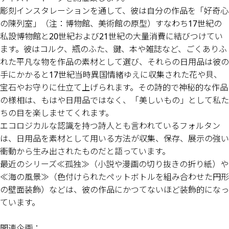
彫刻インスタレーションを通して、彼は自分の作品を「好奇心
の陳列室」（注：博物館、美術館の原型）すなわち17世紀の
私設博物館と20世紀および21世紀の大量消費に結びつけてい
ます。彼はコルク、瓶のふた、鍵、本や雑誌など、ごくありふ
れた平凡な物を作品の素材として選び、それらの日用品は彼の
手にかかると17世紀当時異国情緒ゆえに収集された花や貝、
宝石やお守りに仕立て上げられます。その詩的で神秘的な作品
の様相は、もはや日用品ではなく、「美しいもの」として私た
ちの目を楽しませてくれます。
エコロジカルな認識を持つ詩人とも言われているフォルタン
は、日用品を素材として用いる方法が収集、保存、展示の強い
衝動から生み出されたものだと語っています。
最近のシリーズ≪孤独≫（小説や漫画の切り抜きの折り紙）や
≪海の風景≫（色付けられたペットボトルを組み合わせた円形
の壁面装飾）などは、彼の作品にかつてないほど装飾的になっ
ています。
関連企画：