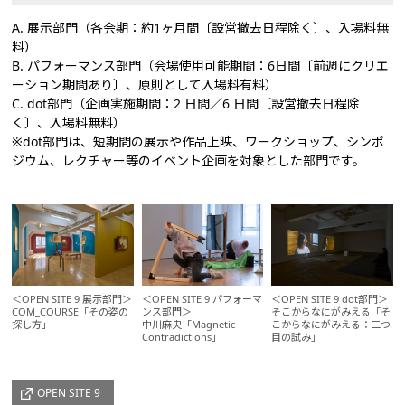
A. 展示部門（各会期：約1ヶ月間〔設営撤去日程除く〕、入場料無
料）
B. パフォーマンス部門（会場使用可能期間：6日間〔前週にクリエ
ーション期間あり〕、原則として入場料有料）
C. dot部門（企画実施期間：2 日間／6 日間〔設営撤去日程除
く〕、入場料無料）
※dot部門は、短期間の展示や作品上映、ワークショップ、シンポ
ジウム、レクチャー等のイベント企画を対象とした部門です。
＜OPEN SITE 9 展示部門＞
＜OPEN SITE 9 パフォーマ
＜OPEN SITE 9 dot部門＞
COM_COURSE「その姿の
ンス部門＞
そこからなにがみえる「そ
探し方」
中川麻央「Magnetic
こからなにがみえる：二つ
Contradictions」
目の試み」
OPEN SITE 9