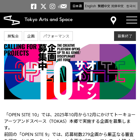
日本語
English
繁體中文
简体中文
한국어
メールニュース
トーキョーアーツアンドスペー
トーキョーアーツアンドス
トーキョーアーツアンドス
tog
アクセス
展覧会
企画
パフォーマンス
募集終了
「OPEN SITE 10」では、2025年10月から12月にかけてトーキョー
アーツアンドスペース（TOKAS）本郷で実施する企画を募集しま
す。
前回の「OPEN SITE 9」では、応募総数279企画から厳正なる審査