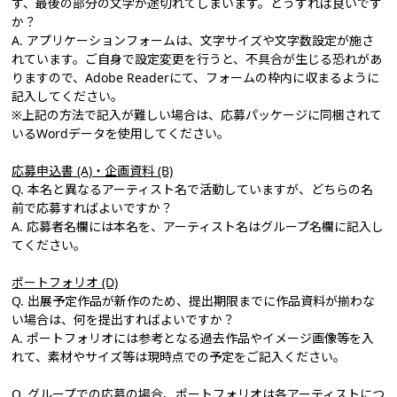
ず、最後の部分の文字が途切れてしまいます。どうすれば良いです
か？
A. アプリケーションフォームは、文字サイズや文字数設定が施さ
れています。ご自身で設定変更を行うと、不具合が生じる恐れがあ
りますので、Adobe Readerにて、フォームの枠内に収まるように
記入してください。
※上記の方法で記入が難しい場合は、応募パッケージに同梱されて
いるWordデータを使用してください。
応募申込書 (A)・企画資料 (B)
Q. 本名と異なるアーティスト名で活動していますが、どちらの名
前で応募すればよいですか？
A. 応募者名欄には本名を、アーティスト名はグループ名欄に記入し
てください。
ポートフォリオ (D)
Q. 出展予定作品が新作のため、提出期限までに作品資料が揃わな
い場合は、何を提出すればよいですか？
A. ポートフォリオには参考となる過去作品やイメージ画像等を入
れて、素材やサイズ等は現時点での予定をご記入ください。
Q. グループでの応募の場合、ポートフォリオは各アーティストにつ