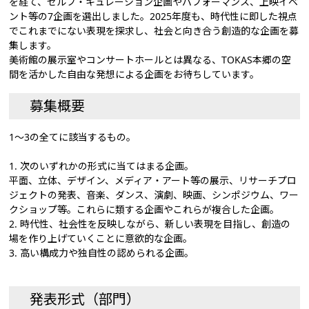
を経て、セルフ・キュレーション企画やパフォーマンス、上映イベ
ント等の7企画を選出しました。2025年度も、時代性に即した視点
でこれまでにない表現を探求し、社会と向き合う創造的な企画を募
集します。
美術館の展示室やコンサートホールとは異なる、TOKAS本郷の空
間を活かした自由な発想による企画をお待ちしています。
募集概要
1～3の全てに該当するもの。
1. 次のいずれかの形式に当てはまる企画。
平面、立体、デザイン、メディア・アート等の展示、リサーチプロ
ジェクトの発表、音楽、ダンス、演劇、映画、シンポジウム、ワー
クショップ等。これらに類する企画やこれらが複合した企画。
2. 時代性、社会性を反映しながら、新しい表現を目指し、創造の
場を作り上げていくことに意欲的な企画。
3. 高い構成力や独自性の認められる企画。
発表形式（部門）