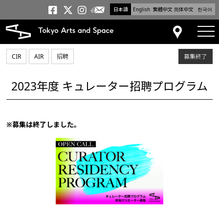
日本語
English
繁體中文
简体中文
한국어
メールニュース
トーキョーアーツアンドスペー
トーキョーアーツアンドス
トーキョーアーツアンドス
tog
アクセス
CIR
AIR
招聘
募集終了
2023年度 キュレーター招聘プログラム
※募集は終了しました。